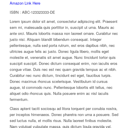
Amazon Link Here
ISBN : ABC-123323333-DE
Lorem ipsum dolor sit amet, consectetur adipiscing elit. Praesent
sem mi, malesuada quis porttitor in, suscipit ut urna. Mauris ac
ante orci. Mauris lobortis massa non laoreet ornare. Curabitur nec
justo nisi. Aliquam blandit bibendum consequat. Integer
pellentesque, nulla sed porta rutrum, est eros dapibus nibh, nec
ultricies augue felis ac justo. Donec ligula libero, mollis eget
molestie et, venenatis sit amet augue. Nunc tincidunt tortor quis
suscipit suscipit. Donec dictum consequat enim, non iaculis eros
congue vitae. Duis nec est nec quam gravida tempus ac et nibh.
Curabitur nec nunc dictum, tincidunt est eget, faucibus turpis.
Donec maximus rhoncus scelerisque. Vestibulum id cursus
augue, id commodo nunc. Pellentesque lobortis elit tellus, nec
aliquet odio rhoncus quis. Nulla posuere enim ac nisl iaculis
fermentum.
Class aptent taciti sociosqu ad litora torquent per conubia nostra,
per inceptos himenaeos. Donec pharetra non urna a posuere. Sed
sed luctus nulla, et mollis risus. Nulla laoreet finibus molestie.
Nam volutpat vulputate massa, quis dictum ligula gravida vel.