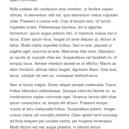
Nulla sodales elit vestibulum eros interdum, ut facilisis sapien
ultrices. In elementum nibh leo, quis elementum metus vulputate
vitae. Praesent a cursus erat. Cras id tempor sem. Ut luctus
imperdiet ornare. Pellentesque faucibus, leo ut egestas
fermentum, ipsum augue pretium nisl, ut maximus massa nisl in
lacus. Etiam ipsum risus, feugiat sit amet aliquam at, dictum at
tellus. Morbi mattis imperdiet finibus. Sed mi erat, placerat ut
sagittis eget, euismod et ante. Maecenas felis enim, bibendum
ac iaculis at, suscipit vitae est. Suspendisse vel hendrerit mi, id
tempus lacus. Aenean interdum laoreet ex at efficitur. Mauris ac
dolor tincidunt, ultrices tellus feugiat, dignissim libero. Cras eros
lacus, volutpat vel sem eu, consequat eleifend lacus.
Nam at luctus magna. Donec aliquet semper malesuada. Fusce
finibus bibendum pellentesque. Quisque vehicula lobortis ex, ac
condimentum sapien commodo eget. Vivamus lacinia nibh vitae
ipsum consectetur, ac tempor elit dictum. Praesent tempor
mauris at arcu malesuada finibus. Suspendisse potenti. Integer
cursus metus vel convallis pharetra. Class aptent taciti sociosqu
ad litora torquent per conubia nostra, per inceptos himenaeos.
Morbi dictum est nec augue pharetra, in lobortis lectus