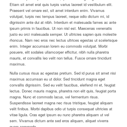
Etiam sit amet erat quis turpis varius laoreet id vestibulum elit.
Praesent vel ornare est, sit amet interdum enim. Vivamus
volutpat, turpis nec tempus laoreet, neque odio dictum mi, id
dignissim ante dui at nibh. Interdum et malesuada fames ac ante
ipsum primis in faucibus. Ut non nisl est. Maecenas venenatis
justo eu orci malesuada semper. Ut ultricies sapien quis molestie
rhoncus. Nam nec eros nec lectus ultrices egestas ut scelerisque
enim. Integer accumsan lorem eu commodo volutpat. Morbi
posuere, elit sodales ullamcorper efficitur, nibh nulla pharetra
mauris, et convallis leo velit non tellus. Fusce ornare tincidunt
maximus.
Nulla cursus risus ac egestas pretium. Sed id purus sit amet nisi
maximus accumsan eu ut dolor. Sed tincidunt magna eget
convallis dignissim. Sed eu velit faucibus, eleifend mi et, feugiat
lectus. Donec mauris magna, pharetra non elit quis, feugiat porta
magna. Nunc et commodo lacus, vel fermentum risus.
Suspendisse laoreet magna nec risus tristique, feugiat aliquam
velit finibus. Morbi dapibus odio ut turpis consequat ultricies at
vitae ligula. Cras eget ipsum eu nunc pharetra aliquam ut vel
sem. Vivamus dictum ante sed eros aliquam, aliquet viverra
quam commodo.